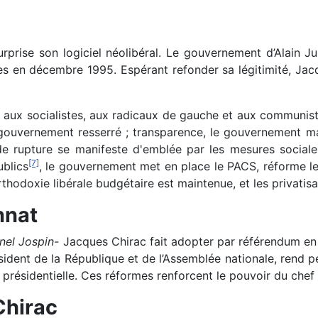
surprise son logiciel néolibéral. Le gouvernement d’Alain 
èves en décembre 1995. Espérant refonder sa légitimité, Jac
s aux socialistes, aux radicaux de gauche et aux communistes
un gouvernement resserré ; transparence, le gouvernement ma
é de rupture se manifeste d'emblée par les mesures social
[7]
ublics
, le gouvernement met en place le PACS, réforme le 
thodoxie libérale budgétaire est maintenue, et les privatis
nnat
nel Jospin-
Jacques Chirac fait adopter par référendum en 
dent de la République et de l’Assemblée nationale, rend peu
on présidentielle. Ces réformes renforcent le pouvoir du chef 
Chirac