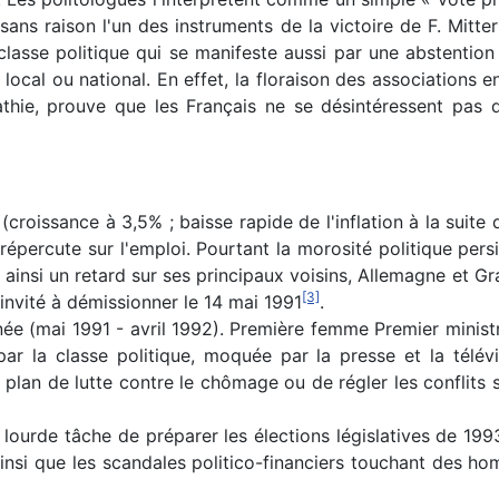
sans raison l'un des instruments de la victoire de F. Mitterr
classe politique qui se manifeste aussi par une abstention 
, local ou national. En effet, la floraison des association
ie, prouve que les Français ne se désintéressent pas de l
oissance à 3,5% ; baisse rapide de l'inflation à la suite d
répercute sur l'emploi. Pourtant la morosité politique pers
le ainsi un retard sur ses principaux voisins, Allemagne e
[3]
invité à démissionner le 14 mai 1991
.
née (mai 1991 - avril 1992). Première femme Premier ministr
par la classe politique, moquée par la presse et la télév
plan de lutte contre le chômage ou de régler les conflits so
a lourde tâche de préparer les élections législatives de 
é, ainsi que les scandales politico-financiers touchant des