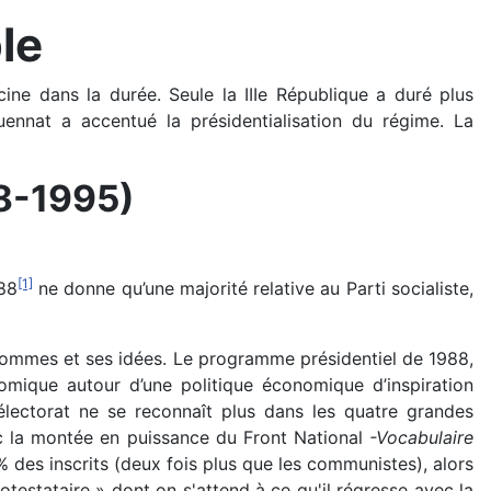
le
ne dans la durée. Seule la IIIe République a duré plus
uennat a accentué la présidentialisation du régime. La
88-1995)
[1]
988
ne donne qu’une majorité relative au Parti socialiste,
 hommes et ses idées. Le programme présidentiel de 1988,
nomique autour d’une politique économique d’inspiration
électorat ne se reconnaît plus dans les quatre grandes
vec la montée en puissance du Front National
-Vocabulaire
 des inscrits (deux fois plus que les communistes), alors
otestataire » dont on s'attend à ce qu'il régresse avec la