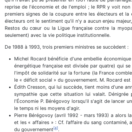
reprise de l'économie et de l'emploi ; le RPR y voit non 
premiers signes de la coupure entre les électeurs et la 
électeurs ont le sentiment qu'il n'y a aucun enjeu majeur
Restos du cœur ou la Ligue française contre la myopath
seulement) avec la vie politique institutionnelle.
De 1988 à 1993, trois premiers ministres se succèdent :
Michel Rocard bénéficie d'une embellie économique (cr
énergétique française est divisée par quatre) qui se 
l'impôt de solidarité sur la fortune (la France comb
le « déficit social » du gouvernement. M. Rocard est 
Édith Cresson, qui lui succède, tient moins d'une an
sympathie que cette situation lui valait. Dénigrée 
l'Économie P. Bérégovoy lorsqu'il s'agit de lancer un 
le temps ni les moyens d'agir.
Pierre Bérégovoy (avril 1992 - mars 1993) a alors l
et les « affaires » : Cf. l’affaire du sang contamin
[4]
du gouvernement
.