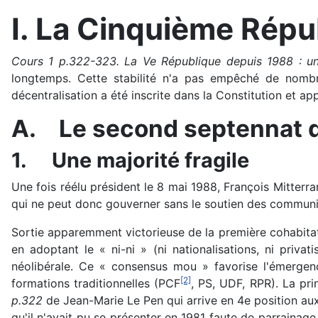
I.
La Cinquième Répub
Cours 1 p.322-323. La Ve République depuis 1988 : un
longtemps. Cette stabilité n'a pas empêché de nombreu
décentralisation a été inscrite dans la Constitution et ap
A.
Le second septennat d
1.
Une majorité fragile
Une fois réélu président le 8 mai 1988, François Mitterra
qui ne peut donc gouverner sans le soutien des communi
Sortie apparemment victorieuse de la première cohabitat
en adoptant le « ni-ni » (ni nationalisations, ni priv
néolibérale. Ce « consensus mou » favorise l'émergenc
[2]
formations traditionnelles (PCF
, PS, UDF, RPR). La pr
p.322
de Jean-Marie Le Pen qui arrive en 4e position aux 
qu'il n'avait pu se présenter en 1981 faute de parrainage