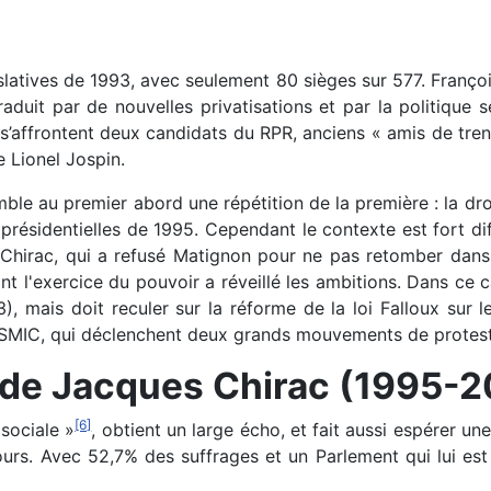
gislatives de 1993, avec seulement 80 sièges sur 577. Fran
aduit par de nouvelles privatisations et par la politique sé
où s’affrontent deux candidats du RPR, anciens « amis de tre
e Lionel Jospin.
e au premier abord une répétition de la première : la droite
 présidentielles de 1995. Cependant le contexte est fort di
irac, qui a refusé Matignon pour ne pas retomber dans le
t l'exercice du pouvoir a réveillé les ambitions. Dans ce ca
), mais doit reculer sur la réforme de la loi Falloux sur 
u SMIC, qui déclenchent deux grands mouvements de protes
 de Jacques Chirac (1995-
[6]
sociale »
, obtient un large écho, et fait aussi espérer u
cours. Avec 52,7% des suffrages et un Parlement qui lui es