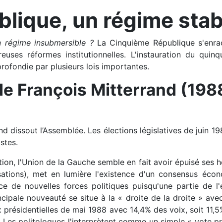
lique, un régime stab
 régime insubmersible ?
La Cinquième République s'enraci
ses réformes institutionnelles. L'instauration du quinq
profondie par plusieurs lois importantes.
e François Mitterrand (19
nd dissout l’Assemblée. Les élections législatives de juin 1
stes.
ion, l'Union de la Gauche semble en fait avoir épuisé ses
atisations), met en lumière l'existence d'un consensus éco
e de nouvelles forces politiques puisqu'une partie de l'
incipale nouveauté se situe à la « droite de la droite » a
présidentielles de mai 1988 avec 14,4% des voix, soit 11,5%
. Les politologues l'interprètent comme un simple « vote pr