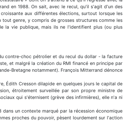
and en 1988. On sait, avec le recul, qu'il s'agit d'un des
croissante aux différentes élections, surtout lorsque les
s en tout genre, y compris de grosses structures comme les
a vie publique, mais ils ne l'identifient plus (ou plus
u contre-choc pétrolier et du recul du dollar - la facture
iste, et malgré la création du RMI financé en principe par
t Grande-Bretagne notamment). François Mitterrand dénonce
e, Édith Cresson dilapide en quelques jours le capital de
ision, étroitement surveillée par son propre ministre de
ciaux qui s'éternisent (grève des infirmières), elle n'a ni
1993 dans un contexte marqué par la récession économique
 hommes proches du pouvoir, pèsent lourdement sur l'action